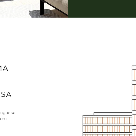
MA
ESA
tuguesa
s em