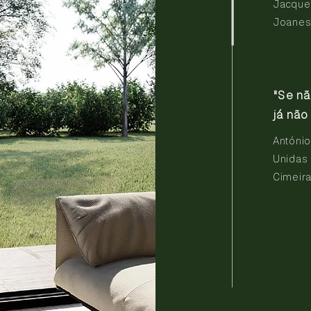
Jacques
Joanes
"Se n
já não
António
Unidas
Cimeir