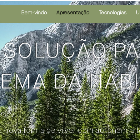
Bem-vindo
Apresentação
Tecnologias
U
 SOLUÇÃO PA
EMA DA HAB
 nova forma de viver com autonomia to