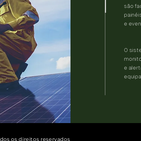
são fa
painéi
e even
O sist
monito
e aler
equipa
os os direitos reservados