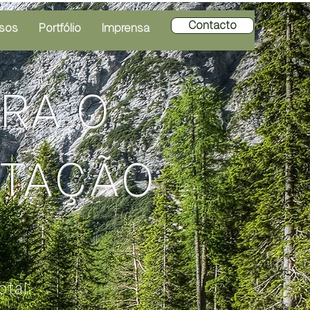
Contacto
sos
Portfólio
Imprensa
RA O
ITAÇÃO
tal.