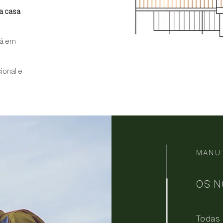
a casa
tá em
ional e
MANU
OS N
Todas 