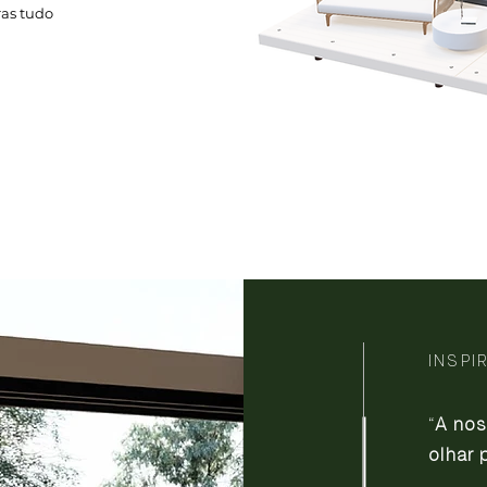
gras tudo
INSPI
“
A nos
olhar 